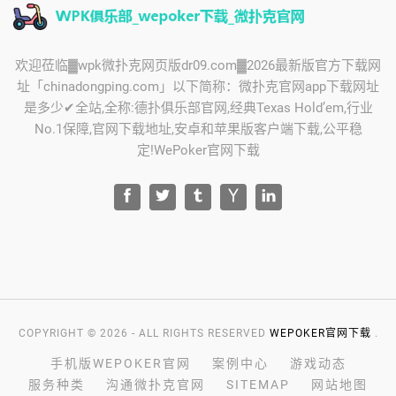
欢迎莅临▓wpk微扑克网页版dr09.com▓2026最新版官方下载网
址「chinadongping.com」以下简称：微扑克官网app下载网址
是多少✔全站,全称:德扑俱乐部官网,经典Texas Hold’em,行业
No.1保障,官网下载地址,安卓和苹果版客户端下载,公平稳
定!WePoker官网下载
COPYRIGHT © 2026 - ALL RIGHTS RESERVED
WEPOKER官网下载
.
手机版WEPOKER官网
案例中心
游戏动态
服务种类
沟通微扑克官网
SITEMAP
网站地图