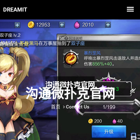
沟通微扑克官网
首页
Contact Us